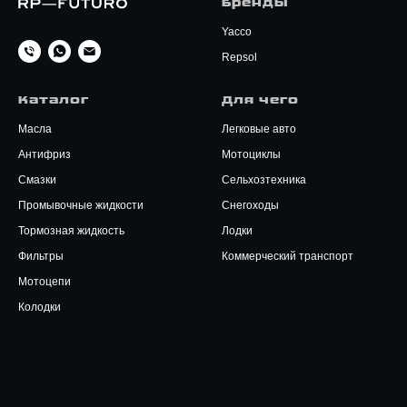
Бренды
Yacco
Repsol
Каталог
Для чего
Масла
Легковые авто
Антифриз
Мотоциклы
Смазки
Сельхозтехника
Промывочные жидкости
Снегоходы
Тормозная жидкость
Лодки
Фильтры
Коммерческий транспорт
Мотоцепи
Колодки